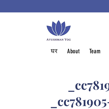
घर
About
Team
_cc78190
_cc781905